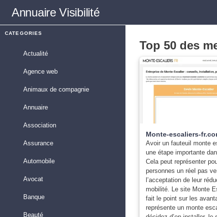
Annuaire
Visibilité
CATEGORIES
Top 50 des mei
Actualité
Agence web
Animaux de compagnie
Annuaire
Association
Monte-escaliers-fr.c
Avoir un fauteuil monte e
Assurance
une étape importante dan
Automobile
Cela peut représenter pou
personnes un réel pas ve
Avocat
l’acceptation de leur rédu
mobilité. Le site Monte Es
Banque
fait le point sur les avan
représente un monte esca
Beauté
décidez d’en installer, le 