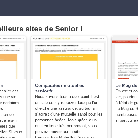
lleurs sites de Senior !
om
Comparateur-mutuelles-
Le Mag du
senior.fr
scalier est
On est et on
Nous savons tous à quel point il est
s une vie.
vie, pourta
difficile de s’y retrouver lorsque l’on
r certaines
à l'état de 
cherche une assurance, surtout s’il
rs
Le Mag du S
s’agirait d’une mutuelle santé pour les
ction de
nombreuses 
personnes âgées. Mais grâce à un
caliers-fr
si particulièr
outil en ligne très performant, vous
tages que
pouvez trouver sur le site
lier. Si vous
Comparateur Mutuelles Senior, ce
site vous