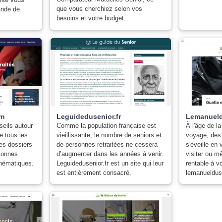
que vous cherchiez selon vos
ande de
besoins et votre budget.
om
Leguidedusenior.fr
Lemanueld
eils autour
Comme la population française est
À l'âge de la
e tous les
vieillissante, le nombre de seniors et
voyage, des 
des dossiers
de personnes retraitées ne cessera
s'éveille en 
rsonnes
d’augmenter dans les années à venir.
visiter ou m
thématiques.
Leguidedusenior.fr est un site qui leur
rentable à vo
est entièrement consacré.
lemanueldus