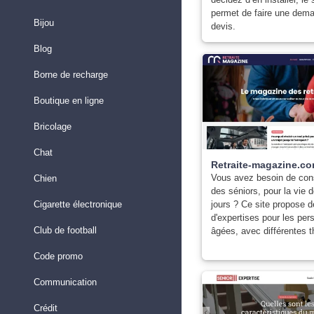
permet de faire une dem
Bijou
devis.
Blog
Borne de recharge
Boutique en ligne
Bricolage
Chat
Retraite-magazine.c
Vous avez besoin de cons
Chien
des séniors, pour la vie d
Cigarette électronique
jours ? Ce site propose 
d'expertises pour les pe
Club de football
âgées, avec différentes 
Code promo
Communication
Crédit