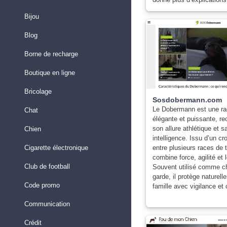
Bijou
Blog
Borne de recharge
Boutique en ligne
Bricolage
Sosdobermann.com
Le Dobermann est une ra
Chat
élégante et puissante, r
son allure athlétique et s
Chien
intelligence. Issu d’un c
Cigarette électronique
entre plusieurs races de tr
combine force, agilité et 
Club de football
Souvent utilisé comme c
garde, il protège naturel
Code promo
famille avec vigilance et
Communication
Crédit