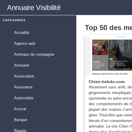
Annuaire
Visibilité
CATEGORIES
Top 50 des mei
Actualité
Agence web
Animaux de compagnie
Annuaire
Association
Chien-hebdo.com
Aboiement sans arrêt, de
Assurance
grognements inexpliqués,
Automobile
spontanée ou autre enco
des comportements de ch
Avocat
plupart des maitres n’arr
gérer. Peut-être que votr
Banque
besoin d’un comportemen
animalier. Le site Chien
Beauté
donne plus d’explications