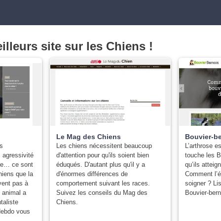
lleurs site sur les Chiens !
Le Mag des Chiens
Bouvier-b
s
Les chiens nécessitent beaucoup
L’arthrose e
 agressivité
d'attention pour qu'ils soient bien
touche les B
re… ce sont
éduqués. D'autant plus qu'il y a
qu’ils atteig
iens que la
d'énormes différences de
Comment l’é
ivent pas à
comportement suivant les races.
soigner ? Li
e animal a
Suivez les conseils du Mag des
Bouvier-ber
taliste
Chiens.
 Hebdo vous
.