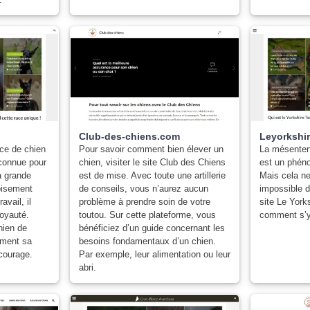
Club-des-chiens.com
Leyorkshi
ce de chien
Pour savoir comment bien élever un
La mésentent
econnue pour
chien, visiter le site Club des Chiens
est un phéno
a grande
est de mise. Avec toute une artillerie
Mais cela ne 
roisement
de conseils, vous n’aurez aucun
impossible d
avail, il
problème à prendre soin de votre
site Le York
loyauté.
toutou. Sur cette plateforme, vous
comment s’y
hien de
bénéficiez d’un guide concernant les
lement sa
besoins fondamentaux d’un chien.
 courage.
Par exemple, leur alimentation ou leur
abri.